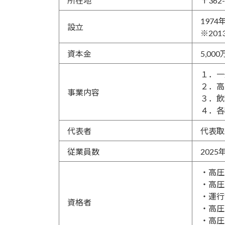
所在地
〒36
197
設立
※20
資本金
5,000
１．一
２．高
事業内容
３．飲
４．各
代表者
代表取
従業員数
2025
・高圧
・高圧
・運行
資格者
・高圧
・高圧