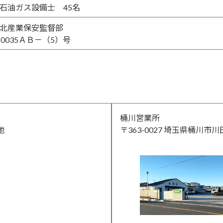
石油ガス設備士 45名
北産業保安監督部
Ａ0035ＡＢ－（5）号
桶川営業所
地
〒363-0027 埼玉県桶川市川田