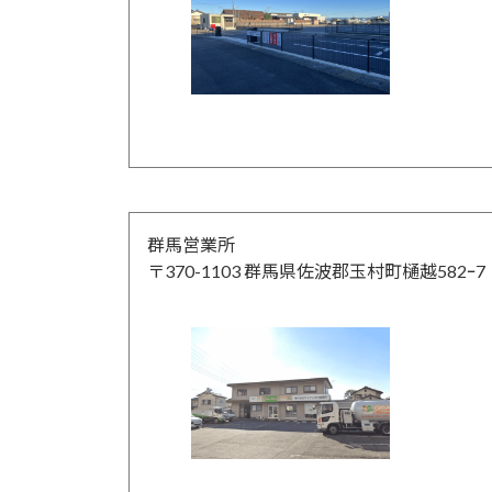
群馬営業所
〒370-1103 群馬県佐波郡玉村町樋越582ｰ7