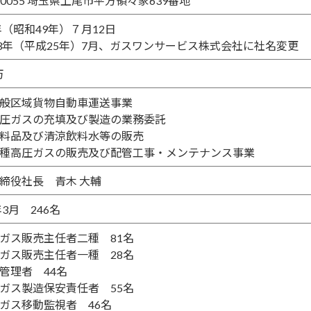
2-0055 埼玉県上尾市平方領々家639番地
4年（昭和49年）７月12日
13年（平成25年）7月、ガスワンサービス株式会社に社名変更
万
般区域貨物自動車運送事業
圧ガスの充填及び製造の業務委託
料品及び清涼飲料水等の販売
種高圧ガスの販売及び配管工事・メンテナンス事業
締役社長 青木 大輔
年3月 246名
ガス販売主任者二種 81名
ガス販売主任者一種 28名
管理者 44名
ガス製造保安責任者 55名
ガス移動監視者 46名