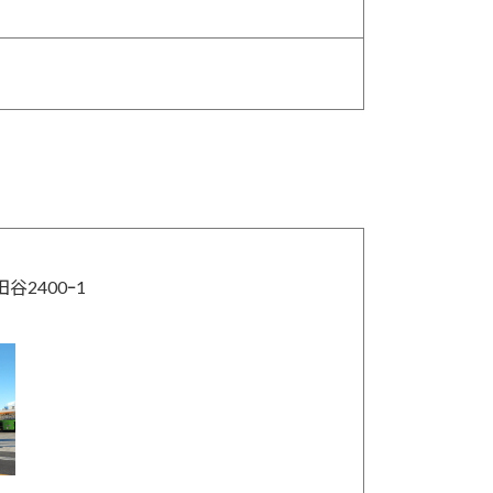
谷2400ｰ1