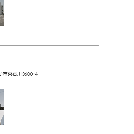
か市東石川3600ｰ4