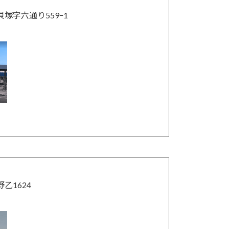
貝塚字六通り559ｰ1
野乙1624