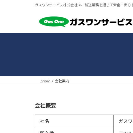
コ
ナ
ガスワンサービス株式会社は、輸送業務を通じて安全・安心
ン
ビ
テ
ゲ
ン
ー
ツ
シ
へ
ョ
ス
ン
キ
に
ッ
移
プ
動
home
会社案内
会社概要
社名
ガスワ